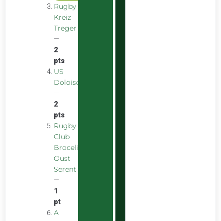
Rugby
Kreiz
Treger
—
2
pts
US
Doloise
—
2
pts
Rugby
Club
Broceliande
Oust
Serent
—
1
pt
A