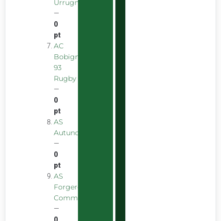
Urrugnarrak
—
0
pt
AC
Bobigny
93
Rugby
—
0
pt
AS
Autunoise
—
0
pt
AS
Forgeron
Commentryens
—
0