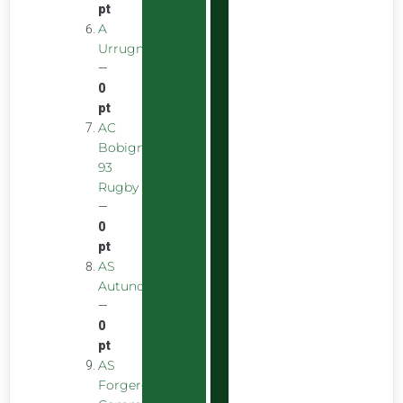
pt
A
Urrugnarrak
—
0
pt
AC
Bobigny
93
Rugby
—
0
pt
AS
Autunoise
—
0
pt
AS
Forgeron