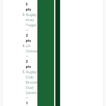
5
pts
Rugby
Kreiz
Treger
—
2
pts
US
Doloise
—
2
pts
Rugby
Club
Broceliande
Oust
Serent
—
1