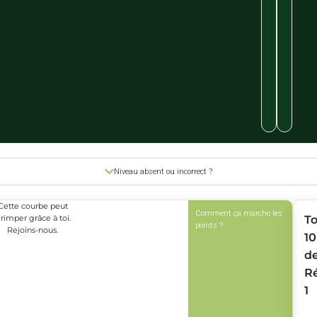
Niveau absent ou incorrect ?
Cette courbe peut
Comment ça marche les
rimper grâce à toi.
T
points ?
Rejoins-nous.
10
d
R
1