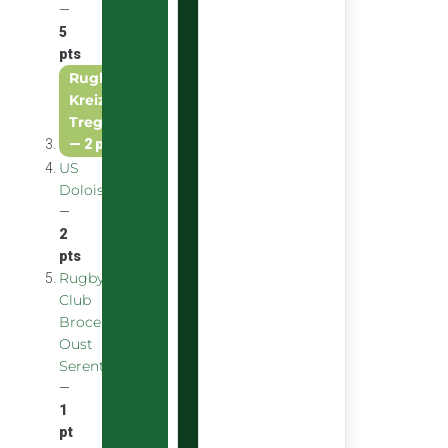
—
5
pts
Rugby
Kreiz
Treger
—
2 pts
US
Doloise
—
2
pts
Rugby
Club
Broceliande
Oust
Serent
—
1
pt