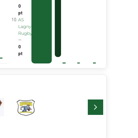
0
pt
AS
Lagny
Rugby
—
0
pt