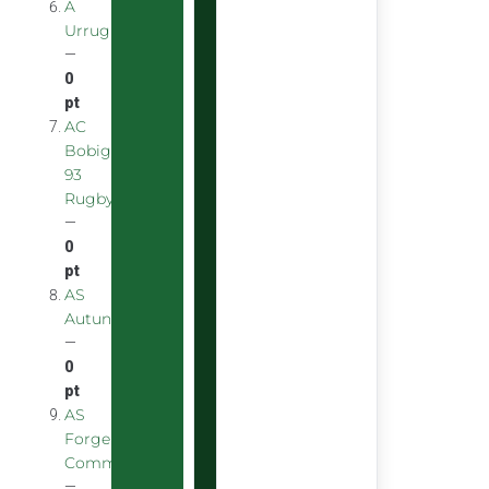
A
Urrugnarrak
—
0
pt
AC
Bobigny
93
Rugby
—
0
pt
AS
Autunoise
—
0
pt
AS
Forgeron
Commentryens
—