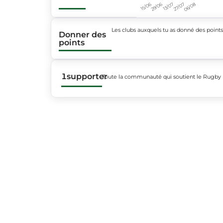
15/06
29/06
13/07
27/07
06/08
Les clubs auxquels tu as donné des point
Donner des
points
1
supporter
Toute la communauté qui soutient le Rugby 