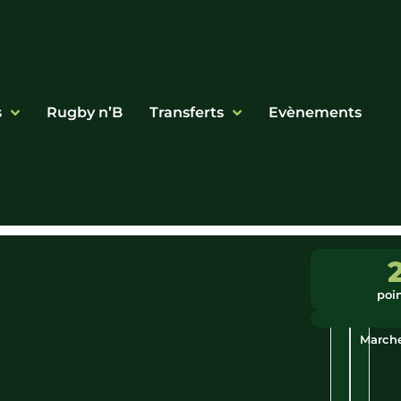
s
Rugby n’B
Transferts
Evènements
Ligue
Ville
:
:
poi
Bretagne
Le
Vieux
March