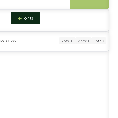
s
Points
Kreiz Treger
5 pts : 0
2 pts : 1
1 pt : 0