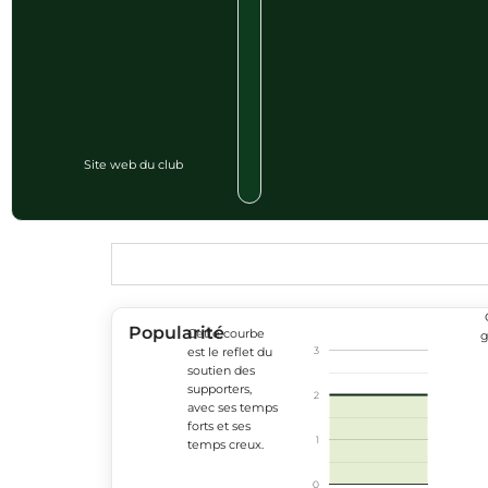
Site web du club
Popularité
Cette courbe
g
3
est le reflet du
soutien des
supporters,
2
avec ses temps
forts et ses
1
temps creux.
0