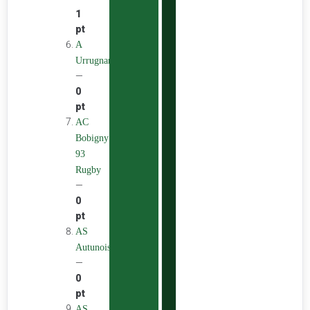
1
pt
A
Urrugnarrak
—
0
pt
AC
Bobigny
93
Rugby
—
0
pt
AS
Autunoise
—
0
pt
AS