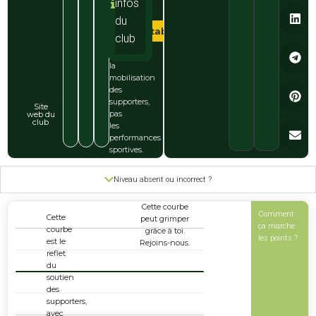
infos
points
et
du
Club
les
Stable cette semaine
club
badges
reflètent
la
mobilisation
des
supporters,
Site
pas
web du
club
les
performances
sportives.
Niveau absent ou incorrect ?
Cette courbe
Comment
Popularité
Cette
peut grimper
ça marche
1
courbe
grâce à toi.
les points ?
est le
Rejoins-nous.
reflet
du
0
soutien
des
supporters,
avec
-1