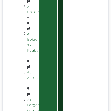
pt
A
Urrugnarrak
—
0
pt
AC
Bobigny
93
Rugby
—
0
pt
AS
Autunoise
—
0
pt
AS
Forgeron
Commentryens