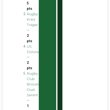
5
pts
Rugby
Kreiz
Treger
—
2
pts
US
Doloise
—
2
pts
Rugby
Club
Broceliande
Oust
Serent
—
1