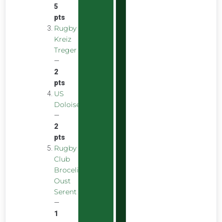
5
pts
Rugby
Kreiz
Treger
—
2
pts
US
Doloise
—
2
pts
Rugby
Club
Broceliande
Oust
Serent
—
1