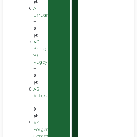
pt
A
Urrugnarrak
—
0
pt
AC
Bobigny
93
Rugby
—
0
pt
AS
Autunoise
—
0
pt
AS
Forgeron
Commentryens