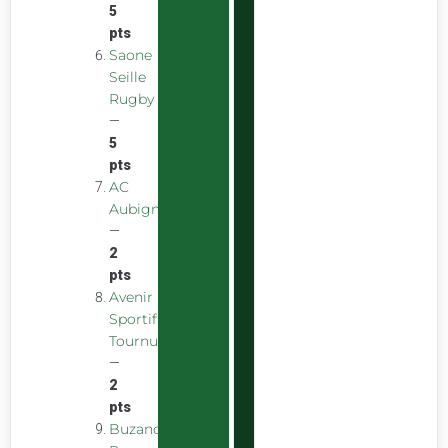
5
pts
Saone
Seille
Rugby
—
5
pts
AC
Aubigny
—
2
pts
Avenir
Sportif
Tournus
—
2
pts
Buzancais