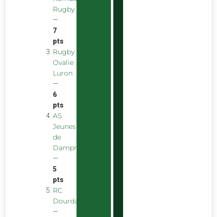
Rugby
—
7
pts
Rugby
Ovalie
Luron
—
6
pts
AS
Jeunes
de
Dampniat
—
5
pts
RC
Dourdan
—