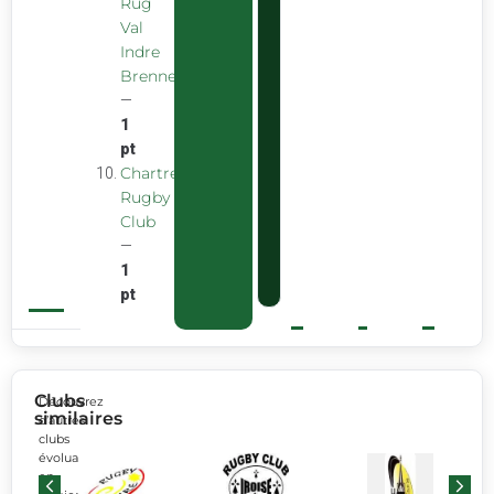
Rug
Val
Indre
Brenne
—
1
pt
Chartreuse
Rugby
Club
—
1
pt
Clubs
Découvrez
similaires
d’autres
clubs
évoluant
en