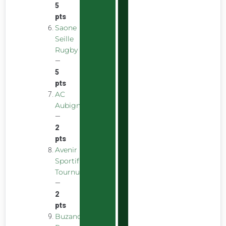
5
pts
Saone
Seille
Rugby
—
5
pts
AC
Aubigny
—
2
pts
Avenir
Sportif
Tournus
—
2
pts
Buzancais