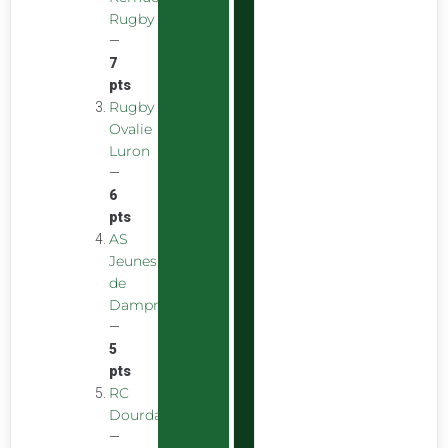
Rugby
—
7
pts
Rugby
Ovalie
Luron
—
6
pts
AS
Jeunes
de
Dampniat
—
5
pts
RC
Dourdan
—