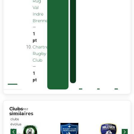
Rug
Val
Indre
Brenne
—
1
pt
Chartreuse
Rugby
Club
—
1
pt
Clubs
Découvrez
similaires
d’autres
clubs
évoluant
en