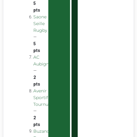
5
pts
Saone
Seille
Rugby
—
5
pts
AC
Aubigny
—
2
pts
Avenir
Sportif
Tournus
—
2
pts
Buzancais