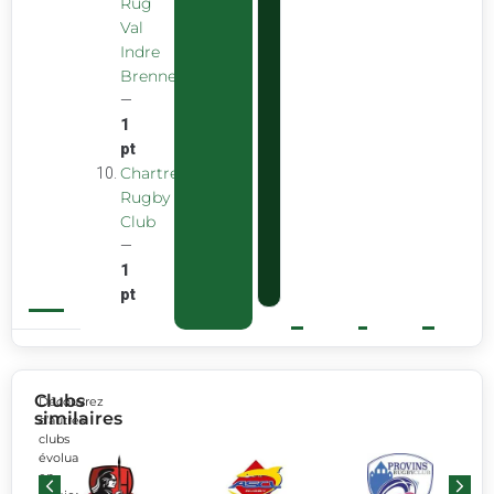
Rug
Val
Indre
Brenne
—
1
pt
Chartreuse
Rugby
Club
—
1
pt
Clubs
Découvrez
similaires
d’autres
clubs
évoluant
en