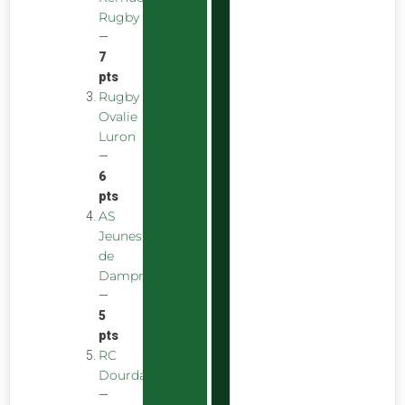
Rugby
—
7
pts
Rugby
Ovalie
Luron
—
6
pts
AS
Jeunes
de
Dampniat
—
5
pts
RC
Dourdan
—