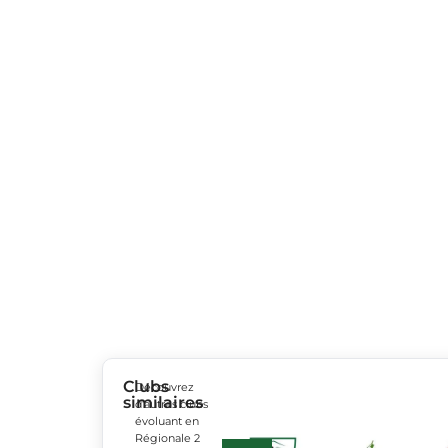
Clubs
Découvrez
similaires
d’autres clubs
évoluant en
Régionale 2