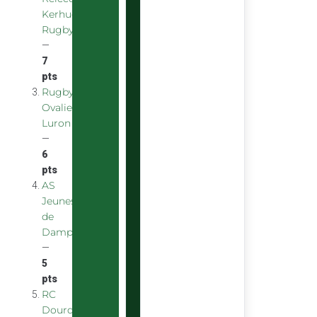
Kerhuon
Rugby
—
7
pts
Rugby
Ovalie
Luron
—
6
pts
AS
Jeunes
de
Dampniat
—
5
pts
RC
Dourdan