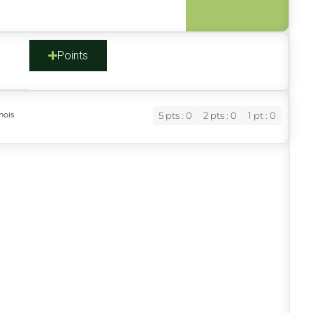
s
Points
nois
5 pts : 0
2 pts : 0
1 pt : 0