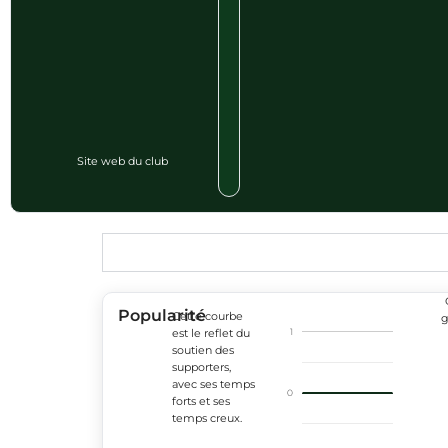
Site web du club
Popularité
Cette courbe
g
1
est le reflet du
soutien des
supporters,
avec ses temps
0
forts et ses
temps creux.