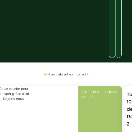
Niveau absent ou incorrect ?
Cette courbe peut
Comment ça marche les
rimper grâce à toi.
T
points ?
Rejoins-nous.
10
d
R
2