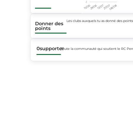
-1
15/06
29/06
13/07
27/07
08/08
Les clubs auxquels tu as donné des point
Donner des
points
0
supporter
Toute la communauté qui soutient le RC Per