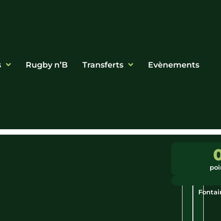
s
Rugby n’B
Transferts
Evènements
Ligue
Ville
:
:
poi
PACA
Pernes
Les
Fontai