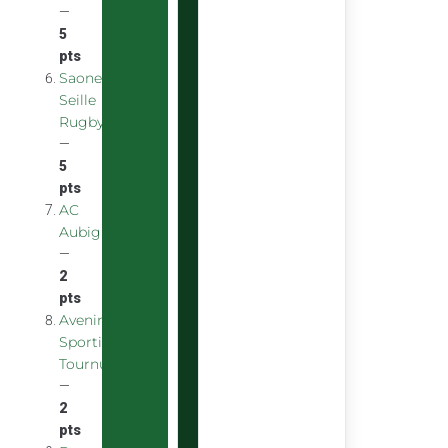
—
5
pts
Saone
Seille
Rugby
—
5
pts
AC
Aubigny
—
2
pts
Avenir
Sportif
Tournus
—
2
pts