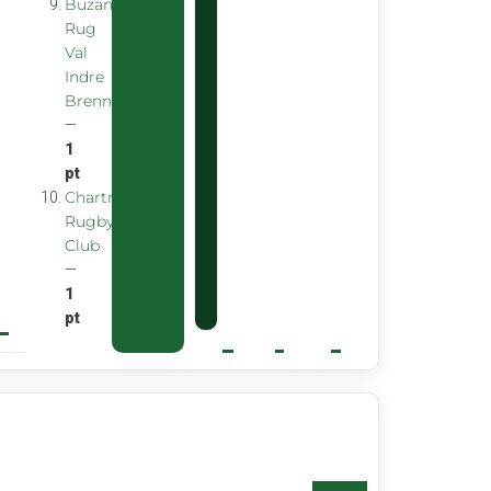
Buzancais
Rug
Val
Indre
Brenne
—
1
pt
Chartreuse
Rugby
Club
—
1
pt