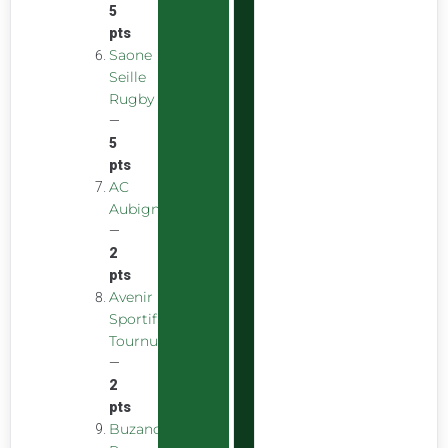
5
pts
Saone
Seille
Rugby
—
5
pts
AC
Aubigny
—
2
pts
Avenir
Sportif
Tournus
—
2
pts
Buzancais