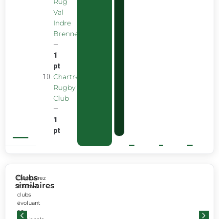
Rug
Val
Indre
Brenne
—
1
pt
Chartreuse
Rugby
Club
—
1
pt
Clubs
Découvrez
similaires
d’autres
clubs
évoluant
en