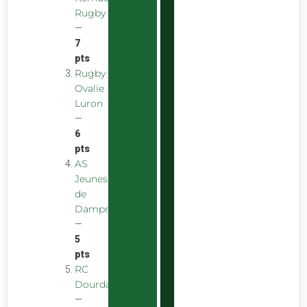
Rugby
—
7
pts
Rugby
Ovalie
Luron
—
6
pts
AS
Jeunes
de
Dampniat
—
5
pts
RC
Dourdan
—