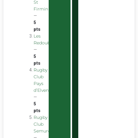
St
Firmin
—
5
pts
Les
Redoubstables
—
5
pts
Rugby
Club
Pays
d’Elven
—
5
pts
Rugby
Club
Semurois
—