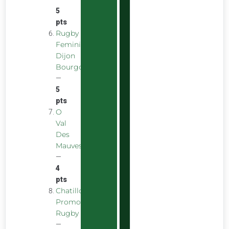
5
pts
Rugby
Feminin
Dijon
Bourgogne
—
5
pts
O
Val
Des
Mauves
—
4
pts
Chatillon
Promotion
Rugby
—