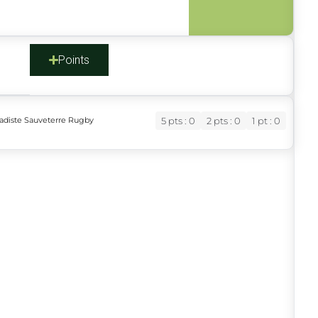
s
Points
tadiste Sauveterre Rugby
5 pts : 0
2 pts : 0
1 pt : 0