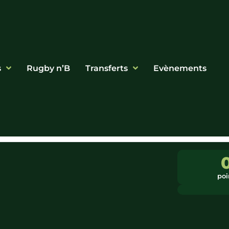
s
Rugby n’B
Transferts
Evènements
poi