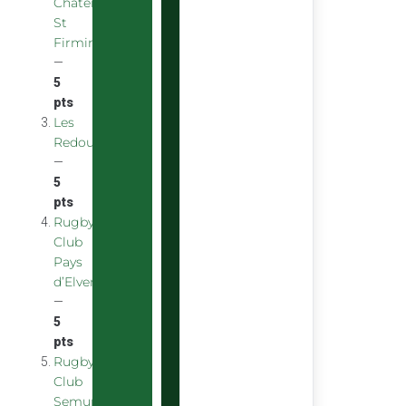
Chatenoy
St
Firmin
—
5
pts
Les
Redoubstables
—
5
pts
Rugby
Club
Pays
d’Elven
—
5
pts
Rugby
Club
Semurois