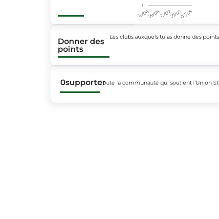
-1
15/06
29/06
13/07
27/07
07/08
Les clubs auxquels tu as donné des point
Donner des
points
0
supporter
Toute la communauté qui soutient l’Union S