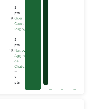
—
2
pts
Guer
Coetquidan
Rugby
—
2
pts
Rugby
Agglomeration
de
Chateaubourg
—
2
pts