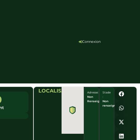
Connexion
LOCALISATION
Adresse:
Stade
0
Non
:
Renseigné
Non
renseigné
nt