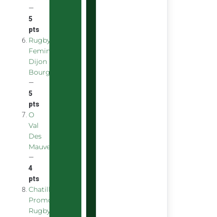
—
5
pts
Rugby
Feminin
Dijon
Bourgogne
—
5
pts
O
Val
Des
Mauves
—
4
pts
Chatillon
Promotion
Rugby