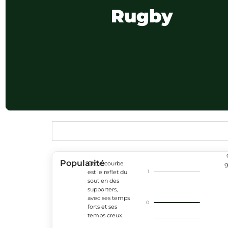
Rugby
Popularité
Cette courbe
g
1
est le reflet du
soutien des
supporters,
avec ses temps
0
forts et ses
temps creux.