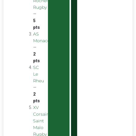
Rochefort
Rugby
—
5
pts
AS
Monaco
—
2
pts
SC
Le
Rheu
—
2
pts
XV
Corsaire
Saint
Malo
Rugby