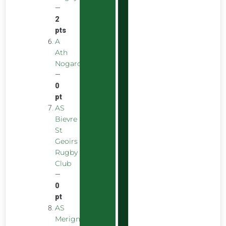
—
2
pts
A
Ath
Nogarolienne
—
0
pt
AS
Bievre
St
Geoirs
Rugby
Club
—
0
pt
AS
Merignac