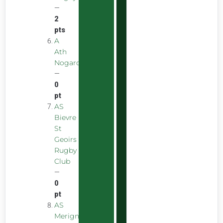
—
2
pts
A
Ath
Nogarolienne
—
0
pt
AS
Bievre
St
Geoirs
Rugby
Club
—
0
pt
AS
Merignac