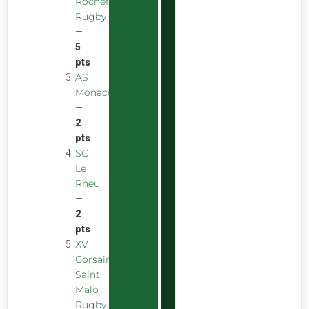
Rochefort
Rugby
—
5
pts
AS
Monaco
—
2
pts
SC
Le
Rheu
—
2
pts
XV
Corsaire
Saint
Malo
Rugby