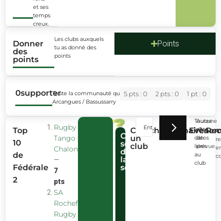
et ses
temps
creux.
Les clubs auxquels
Donner
Points
tu as donné des
des
points
points
0
supporter
Toute la communauté qui soutient l’Emak Hor Rugby
5 pts : 0
2 pts : 0
1 pt : 0
Arcangues / Bassussarry
?
?
Toutes
Aucune
Rugby
Top
Cherche
Partenaires
Evènem
les
date
Rec
A
Connecte-
Club
Tango
un
dates
de
r
10
toi
secret
club
liées
prévue
e
Chalonnais
pour
de
de
au
c
la
participer
—
club
Fédérale
semaine
au
7
club
2
pts
secret.
SA
Rochefort
Rugby