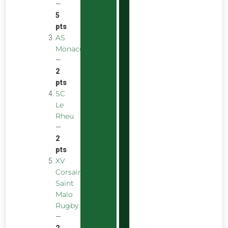
—
5
pts
AS
Monaco
—
2
pts
SC
Le
Rheu
—
2
pts
XV
Corsaire
Saint
Malo
Rugby
—