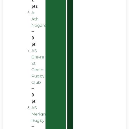
2
pts
A
Ath
Nogarolienne
—
0
pt
AS
Bievre
St
Geoirs
Rugby
Club
—
0
pt
AS
Merignac
Rugby
—