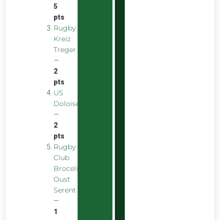
5
pts
Rugby
Kreiz
Treger
—
2
pts
US
Doloise
—
2
pts
Rugby
Club
Broceliande
Oust
Serent
—
1