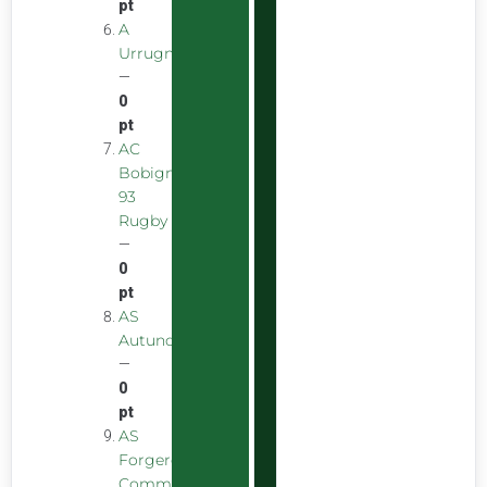
pt
A
Urrugnarrak
—
0
pt
AC
Bobigny
93
Rugby
—
0
pt
AS
Autunoise
—
0
pt
AS
Forgeron
Commentryens