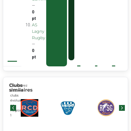
—
0
pt
AS
Lagny
Rugby
—
0
pt
Clubs
Découvrez
similaires
d’autres
clubs
évoluant
en
Régionale
1