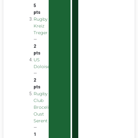
5
pts
Rugby
Kreiz
Treger
—
2
pts
US
Doloise
—
2
pts
Rugby
Club
Broceliande
Oust
Serent
—
1