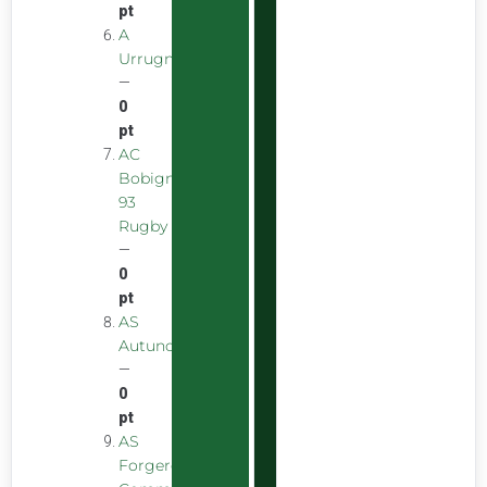
pt
A
Urrugnarrak
—
0
pt
AC
Bobigny
93
Rugby
—
0
pt
AS
Autunoise
—
0
pt
AS
Forgeron