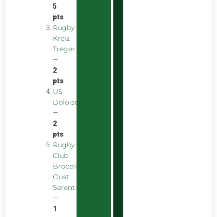
5
pts
Rugby
Kreiz
Treger
—
2
pts
US
Doloise
—
2
pts
Rugby
Club
Broceliande
Oust
Serent
—
1