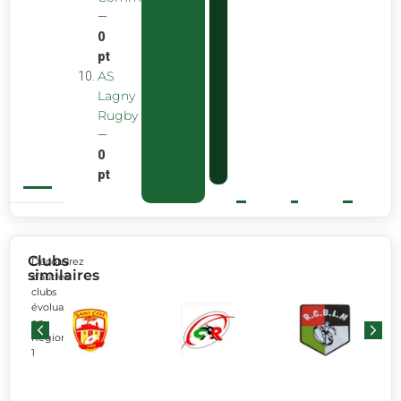
—
0
pt
AS
Lagny
Rugby
—
0
pt
Clubs
Découvrez
similaires
d’autres
clubs
évoluant
en
Régionale
1