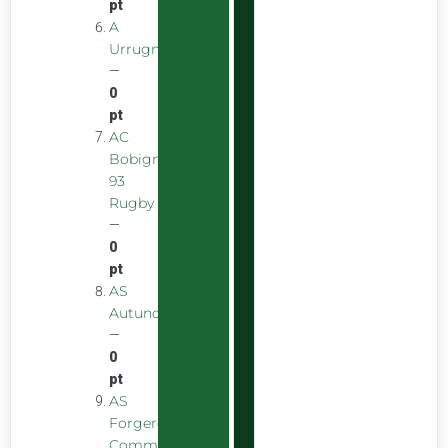
pt
A
Urrugnarrak
—
0
pt
AC
Bobigny
93
Rugby
—
0
pt
AS
Autunoise
—
0
pt
AS
Forgeron
Commentryens