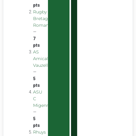
pts
Rugby
Bretagne
Romantique
—
7
pts
AS
Amicale
Vauzelles
—
5
pts
ASU
C
Migennes
—
5
pts
Rhuys