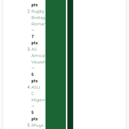
pts
Rugby
Bretagne
Romantique
—
7
pts
AS
Amicale
Vauzelles
—
5
pts
ASU
C
Migennes
—
5
pts
Rhuys