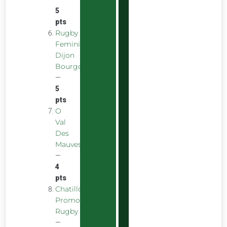
5
pts
Rugby
Feminin
Dijon
Bourgogne
—
5
pts
O
Val
Des
Mauves
—
4
pts
Chatillon
Promotion
Rugby
—