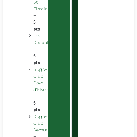
St
Firmin
—
5
pts
Les
Redoubstables
—
5
pts
Rugby
Club
Pays
d’Elven
—
5
pts
Rugby
Club
Semurois
—