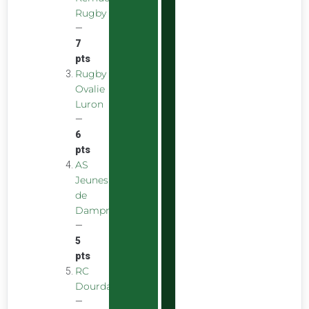
Rugby
—
7
pts
Rugby
Ovalie
Luron
—
6
pts
AS
Jeunes
de
Dampniat
—
5
pts
RC
Dourdan
—