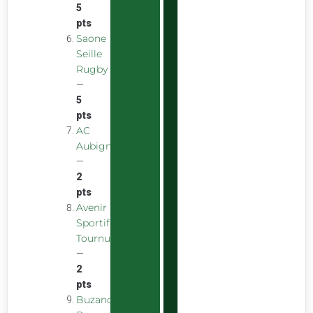
5
pts
Saone
Seille
Rugby
—
5
pts
AC
Aubigny
—
2
pts
Avenir
Sportif
Tournus
—
2
pts
Buzancais