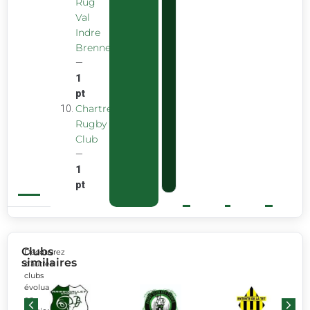
Rug
Val
Indre
Brenne
—
1
pt
Chartreuse
Rugby
Club
—
1
pt
Clubs
Découvrez
similaires
d’autres
clubs
évoluant
en