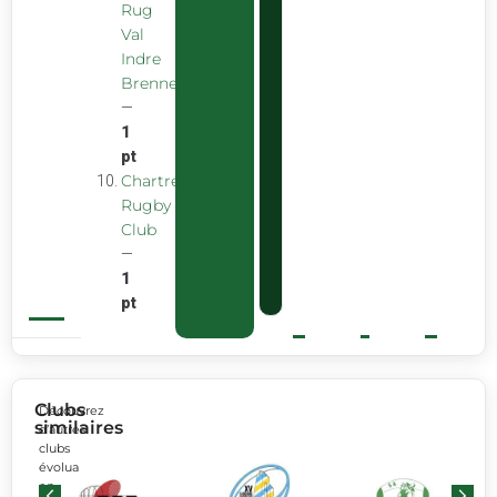
Rug
Val
Indre
Brenne
—
1
pt
Chartreuse
Rugby
Club
—
1
pt
Clubs
Découvrez
similaires
d’autres
clubs
évoluant
en