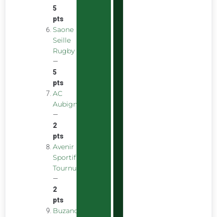
5
pts
Saone
Seille
Rugby
—
5
pts
AC
Aubigny
—
2
pts
Avenir
Sportif
Tournus
—
2
pts
Buzancais