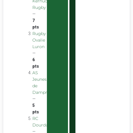
Kerhuon
Rugby
—
7
pts
Rugby
Ovalie
Luron
—
6
pts
AS
Jeunes
de
Dampniat
—
5
pts
RC
Dourdan
—