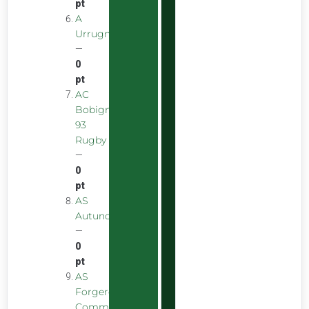
pt
A
Urrugnarrak
—
0
pt
AC
Bobigny
93
Rugby
—
0
pt
AS
Autunoise
—
0
pt
AS
Forgeron
Commentryens