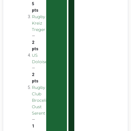
5
pts
Rugby
Kreiz
Treger
—
2
pts
US
Doloise
—
2
pts
Rugby
Club
Broceliande
Oust
Serent
—
1