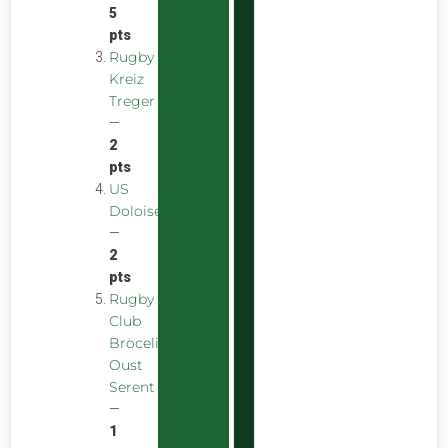
5
pts
Rugby
Kreiz
Treger
—
2
pts
US
Doloise
—
2
pts
Rugby
Club
Broceliande
Oust
Serent
—
1