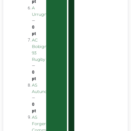
pt
A
Urrugnarrak
—
0
pt
AC
Bobigny
93
Rugby
—
0
pt
AS
Autunoise
—
0
pt
AS
Forgeron
Commentryens