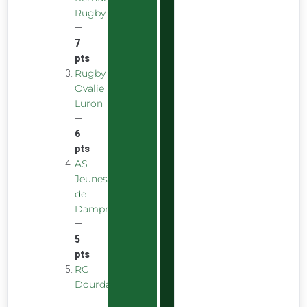
Rugby
—
7
pts
Rugby
Ovalie
Luron
—
6
pts
AS
Jeunes
de
Dampniat
—
5
pts
RC
Dourdan
—