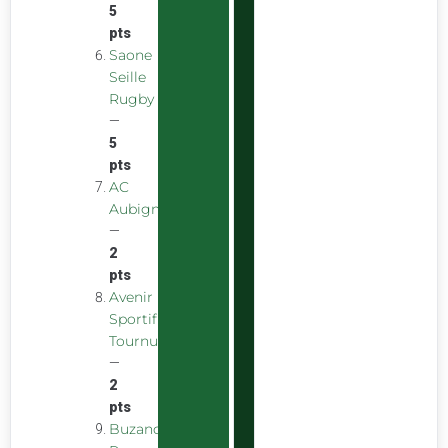
5
pts
Saone
Seille
Rugby
—
5
pts
AC
Aubigny
—
2
pts
Avenir
Sportif
Tournus
—
2
pts
Buzancais