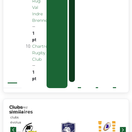
Rug
Val
Indre
Brenne
—
1
pt
Chartreuse
Rugby
Club
—
1
pt
Clubs
Découvrez
similaires
d’autres
clubs
évoluant
en