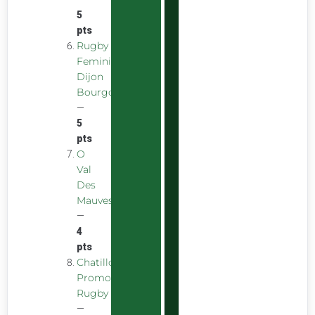
5
pts
Rugby
Feminin
Dijon
Bourgogne
—
5
pts
O
Val
Des
Mauves
—
4
pts
Chatillon
Promotion
Rugby
—