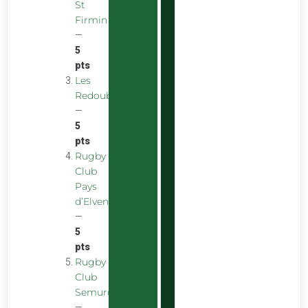
St
Firmin
—
5
pts
Les
Redoubstables
—
5
pts
Rugby
Club
Pays
d’Elven
—
5
pts
Rugby
Club
Semurois
—