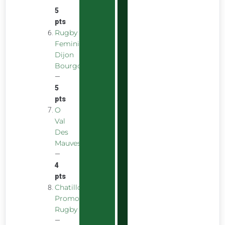
5
pts
Rugby
Feminin
Dijon
Bourgogne
—
5
pts
O
Val
Des
Mauves
—
4
pts
Chatillon
Promotion
Rugby
—