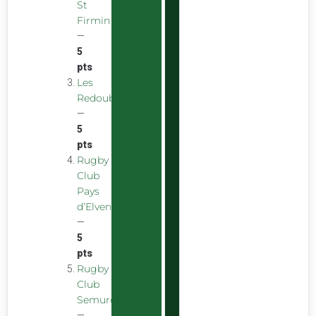
St
Firmin
—
5
pts
Les
Redoubstables
—
5
pts
Rugby
Club
Pays
d’Elven
—
5
pts
Rugby
Club
Semurois
—