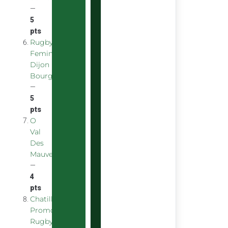
—
5
pts
Rugby
Feminin
Dijon
Bourgogne
—
5
pts
O
Val
Des
Mauves
—
4
pts
Chatillon
Promotion
Rugby