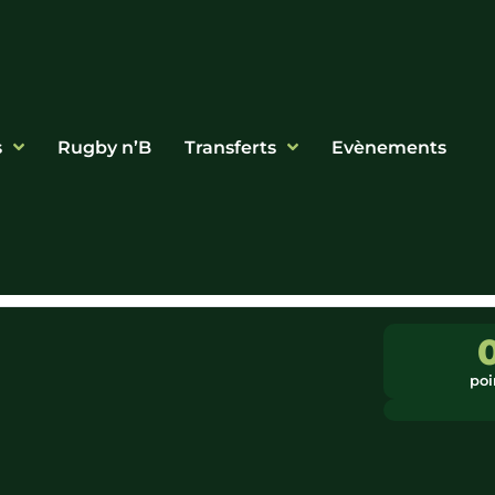
s
Rugby n’B
Transferts
Evènements
poi