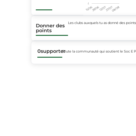
-1
15/06
29/06
13/07
27/07
08/08
Les clubs auxquels tu as donné des point
Donner des
points
0
supporter
Toute la communauté qui soutient le Soc E 