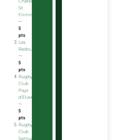
Chatenoy
St
Firmin
—
5
pts
Les
Redoubstables
—
5
pts
Rugby
Club
Pays
d’Elven
—
5
pts
Rugby
Club
Semurois