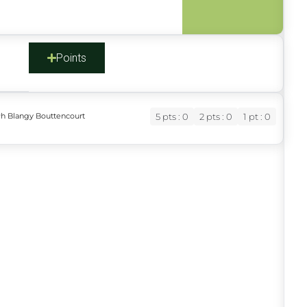
s
Points
Ph Blangy Bouttencourt
5 pts : 0
2 pts : 0
1 pt : 0