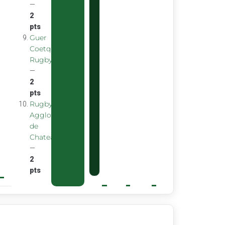
—
2
pts
Guer
Coetquidan
Rugby
—
2
pts
Rugby
Agglomeration
de
Chateaubourg
—
2
pts