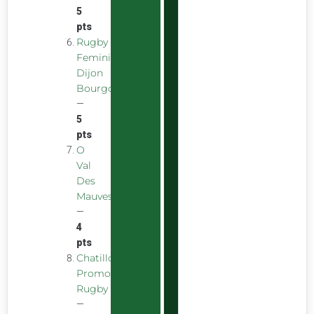
5
pts
Rugby
Feminin
Dijon
Bourgogne
—
5
pts
O
Val
Des
Mauves
—
4
pts
Chatillon
Promotion
Rugby
—