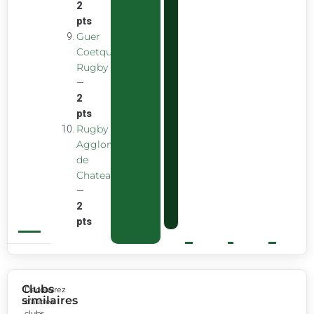
2
pts
Guer
Coetquidan
Rugby
—
2
pts
Rugby
Agglomeration
de
Chateaubourg
—
2
pts
Clubs
Découvrez
similaires
d’autres
clubs