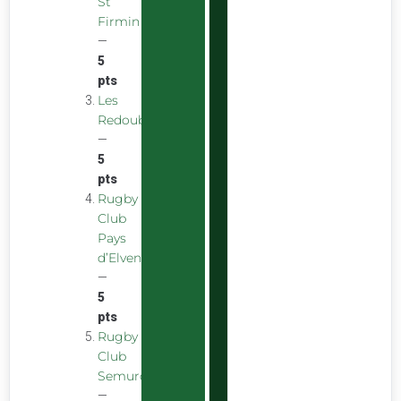
St
Firmin
—
5
pts
Les
Redoubstables
—
5
pts
Rugby
Club
Pays
d’Elven
—
5
pts
Rugby
Club
Semurois
—