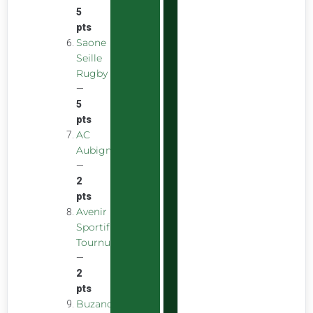
5
pts
Saone
Seille
Rugby
—
5
pts
AC
Aubigny
—
2
pts
Avenir
Sportif
Tournus
—
2
pts
Buzancais