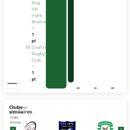
Rug
Val
Indre
Brenne
—
1
pt
Chartreuse
Rugby
Club
—
1
pt
Clubs
Découvrez
similaires
d’autres
clubs
évoluant
en