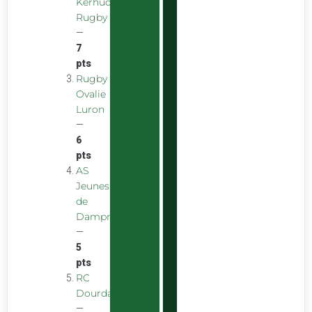
Kerhuon
Rugby
—
7
pts
Rugby
Ovalie
Luron
—
6
pts
AS
Jeunes
de
Dampniat
—
5
pts
RC
Dourdan
—