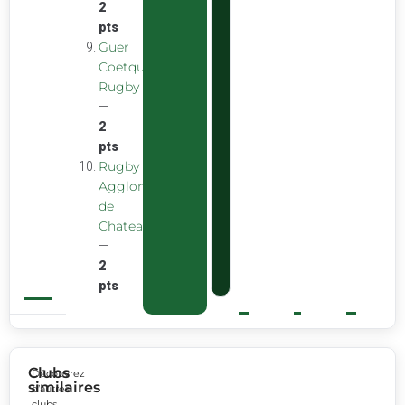
2
pts
Guer
Coetquidan
Rugby
—
2
pts
Rugby
Agglomeration
de
Chateaubourg
—
2
pts
Clubs
Découvrez
similaires
d’autres
clubs