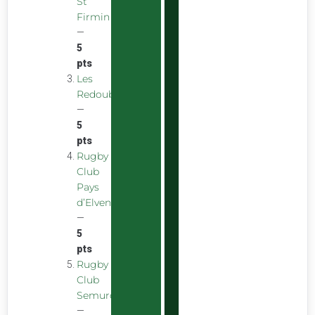
St
Firmin
—
5
pts
Les
Redoubstables
—
5
pts
Rugby
Club
Pays
d’Elven
—
5
pts
Rugby
Club
Semurois
—