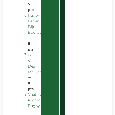
5
pts
Rugby
Feminin
Dijon
Bourgogne
—
5
pts
O
Val
Des
Mauves
—
4
pts
Chatillon
Promotion
Rugby
—