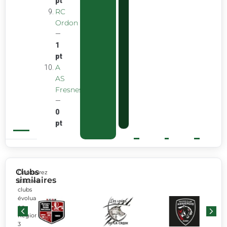
pt
RC
Ordon
—
1
pt
A
AS
Fresnes
—
0
pt
Clubs
Découvrez
similaires
d’autres
clubs
évoluant
en
Régionale
3