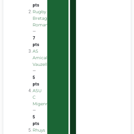
pts
Rugby
Bretagne
Romantique
—
7
pts
AS
Amicale
Vauzelles
—
5
pts
ASU
C
Migennes
—
5
pts
Rhuys