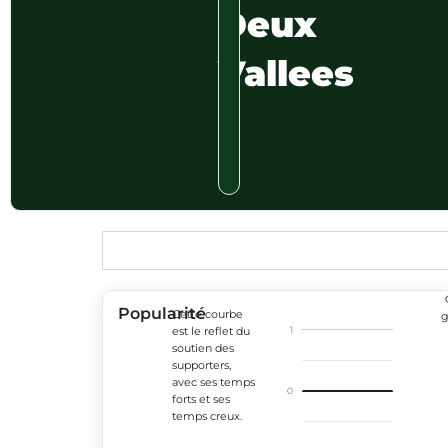
Deux
Vallees
Popularité
Cette courbe
g
1
est le reflet du
soutien des
supporters,
avec ses temps
0
forts et ses
temps creux.