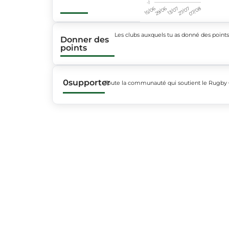
-1
15/06
29/06
13/07
27/07
07/08
Les clubs auxquels tu as donné des point
Donner des
points
0
supporter
Toute la communauté qui soutient le Rugby 