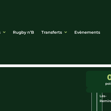
s
Rugby n’B
Transferts
Evènements
Ligue
Ville
:
:
poi
Grand
Saint-
Est
Étienn
Lès-
Remir