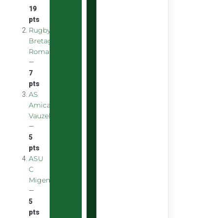
19
pts
Rugby
Bretagne
Romantique
—
7
pts
AS
Amicale
Vauzelles
—
5
pts
ASU
C
Migennes
—
5
pts