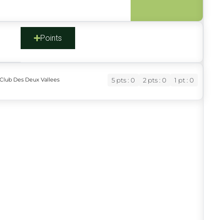
s
Points
Club Des Deux Vallees
5 pts : 0
2 pts : 0
1 pt : 0