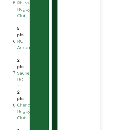
Rhuys
Rugby
Club
—
5
pts
RC
Auxonnais
—
2
pts
Saulieu
RC
—
2
pts
Chenove
Rugby
Club
—