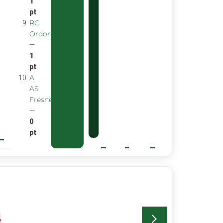
1
pt
RC
Ordon
—
1
pt
A
AS
Fresnes
—
0
pt