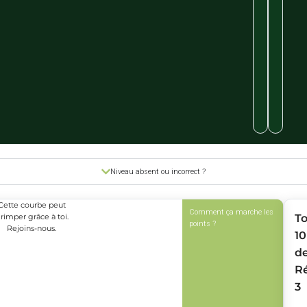
Niveau absent ou incorrect ?
Cette courbe peut
Comment ça marche les
rimper grâce à toi.
T
points ?
Rejoins-nous.
10
d
R
3