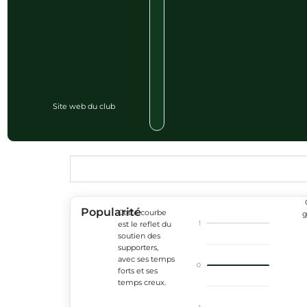
Site web du club
Popularité
Cette courbe
g
1
est le reflet du
soutien des
supporters,
avec ses temps
0
forts et ses
temps creux.
-1