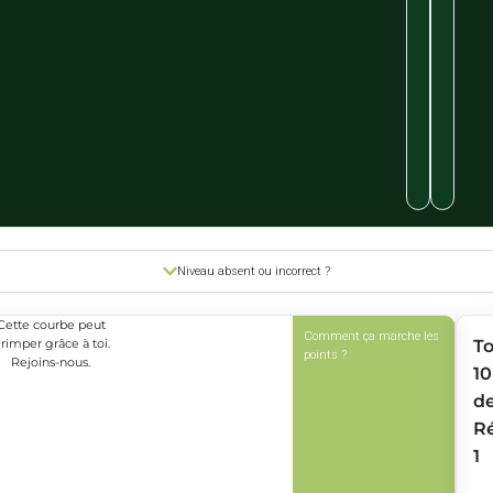
Niveau absent ou incorrect ?
Cette courbe peut
Comment ça marche les
rimper grâce à toi.
T
points ?
Rejoins-nous.
10
d
R
1