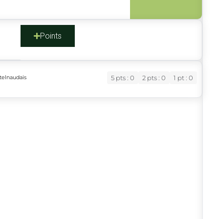
s
Points
telnaudais
5 pts : 0
2 pts : 0
1 pt : 0