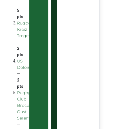
—
5
pts
Rugby
Kreiz
Treger
—
2
pts
US
Doloise
—
2
pts
Rugby
Club
Broceliande
Oust
Serent
—