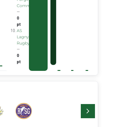
Commentryens
—
0
pt
AS
Lagny
Rugby
—
0
pt