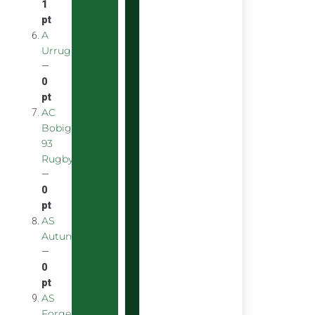
1
pt
A
Urrugnarrak
—
0
pt
AC
Bobigny
93
Rugby
—
0
pt
AS
Autunoise
—
0
pt
AS
Forgeron