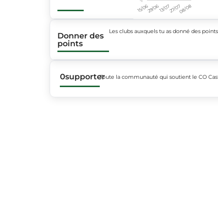
15/06
29/06
13/07
27/07
08/08
Les clubs auxquels tu as donné des point
Donner des
points
0
supporter
Toute la communauté qui soutient le CO Cas