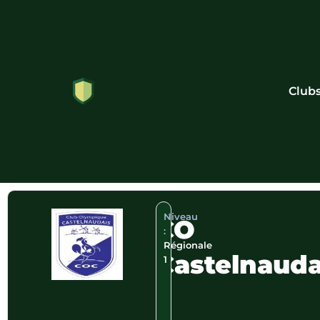
Club
Niveau
CO
:
Régionale
Castelnauda
1