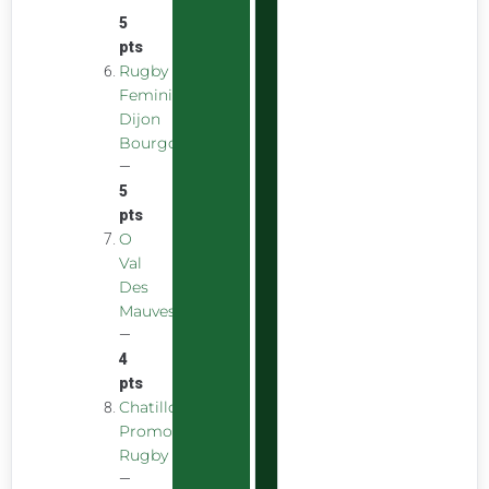
5
pts
Rugby
Feminin
Dijon
Bourgogne
—
5
pts
O
Val
Des
Mauves
—
4
pts
Chatillon
Promotion
Rugby
—