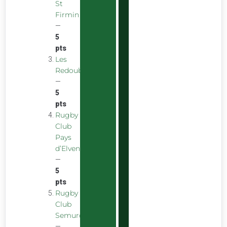
St
Firmin
—
5
pts
Les
Redoubstables
—
5
pts
Rugby
Club
Pays
d’Elven
—
5
pts
Rugby
Club
Semurois
—