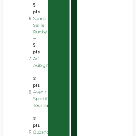
5
pts
Saone
Seille
Rugby
—
5
pts
AC
Aubigny
—
2
pts
Avenir
Sportif
Tournus
—
2
pts
Buzancais