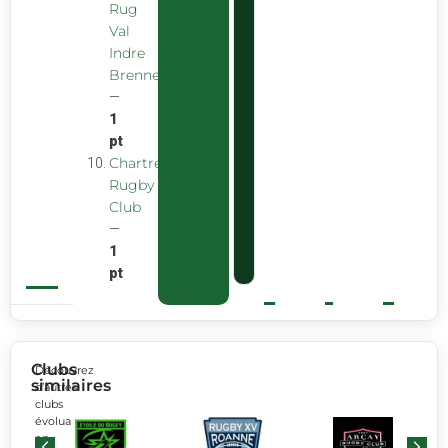
Rug
Val
Indre
Brenne
—
1
pt
Chartreuse
Rugby
Club
—
1
pt
Clubs
Découvrez
similaires
d’autres
clubs
évoluant
en