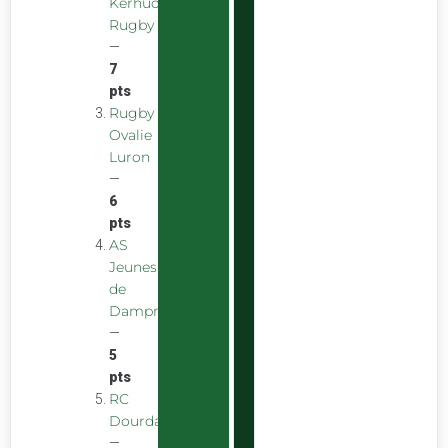
Kerhuon
Rugby
—
7
pts
Rugby
Ovalie
Luron
—
6
pts
AS
Jeunes
de
Dampniat
—
5
pts
RC
Dourdan
—