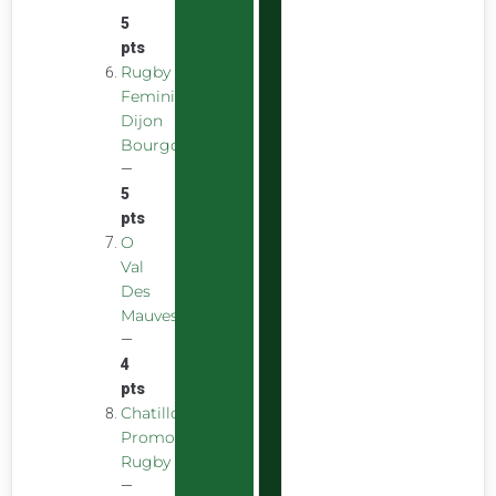
5
pts
Rugby
Feminin
Dijon
Bourgogne
—
5
pts
O
Val
Des
Mauves
—
4
pts
Chatillon
Promotion
Rugby
—