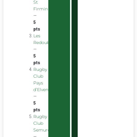
St
Firmin
—
5
pts
Les
Redoubstables
—
5
pts
Rugby
Club
Pays
d’Elven
—
5
pts
Rugby
Club
Semurois
—