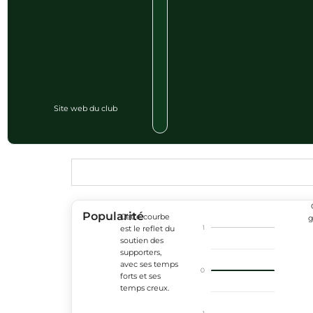
Site web du club
Popularité
Cette courbe
g
1
est le reflet du
soutien des
supporters,
avec ses temps
0
forts et ses
temps creux.
-1