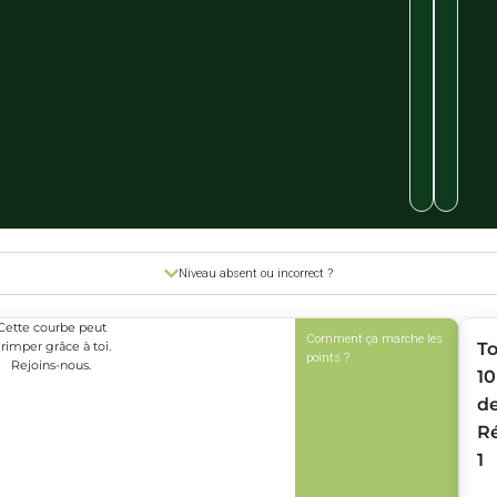
Niveau absent ou incorrect ?
Cette courbe peut
Comment ça marche les
rimper grâce à toi.
T
points ?
Rejoins-nous.
10
d
R
1