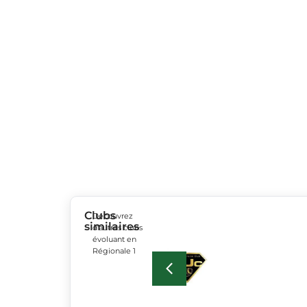
Clubs
Découvrez
similaires
d’autres clubs
évoluant en
Régionale 1