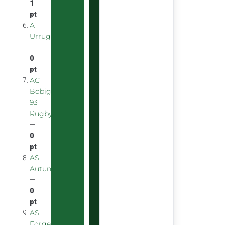
1
pt
A
Urrugnarrak
—
0
pt
AC
Bobigny
93
Rugby
—
0
pt
AS
Autunoise
—
0
pt
AS
Forgeron