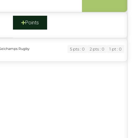
s
Points
y Seichamps Rugby
5 pts : 0
2 pts : 0
1 pt : 0