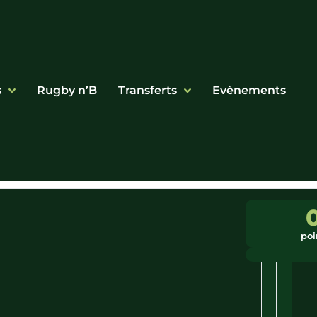
s
Rugby n’B
Transferts
Evènements
Ligue
Ville
:
:
poi
Grand
Seich
Est