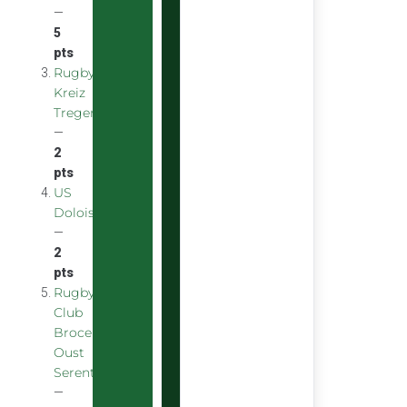
—
5
pts
Rugby
Kreiz
Treger
—
2
pts
US
Doloise
—
2
pts
Rugby
Club
Broceliande
Oust
Serent
—