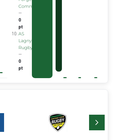
Commentryens
—
0
pt
AS
Lagny
Rugby
—
0
pt