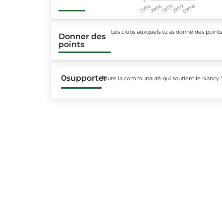
15/06
29/06
13/07
27/07
07/08
Les clubs auxquels tu as donné des point
Donner des
points
0
supporter
Toute la communauté qui soutient le Nanc