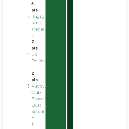
5
pts
Rugby
Kreiz
Treger
—
2
pts
US
Doloise
—
2
pts
Rugby
Club
Broceliande
Oust
Serent
—
1