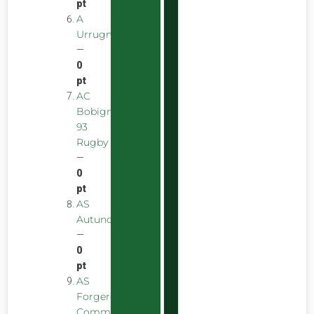
pt
A
Urrugnarrak
—
0
pt
AC
Bobigny
93
Rugby
—
0
pt
AS
Autunoise
—
0
pt
AS
Forgeron
Commentryens