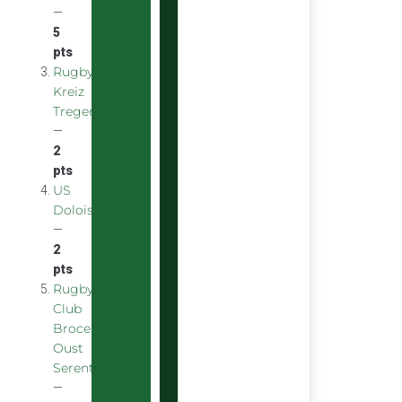
—
5
pts
Rugby
Kreiz
Treger
—
2
pts
US
Doloise
—
2
pts
Rugby
Club
Broceliande
Oust
Serent
—