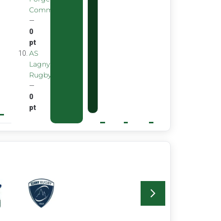
Commentryens
—
0
pt
AS
Lagny
Rugby
—
0
pt