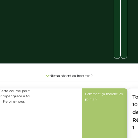
Niveau absent ou incorrect ?
Cette courbe peut
Comment ça marche les
rimper grâce à toi.
T
points ?
Rejoins-nous.
10
d
R
1