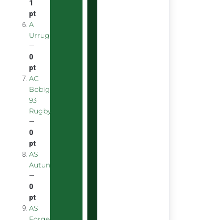
1
pt
A
Urrugnarrak
—
0
pt
AC
Bobigny
93
Rugby
—
0
pt
AS
Autunoise
—
0
pt
AS
Forgeron