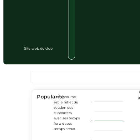
Site web du club
Popularité
Cette courbe
g
1
est le reflet du
soutien des
supporters,
avec ses temps
0
forts et ses
temps creux.
-1