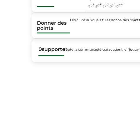
15/06
29/06
13/07
27/07
07/08
Les clubs auxquels tu as donné des point
Donner des
points
0
supporter
Toute la communauté qui soutient le Rugby