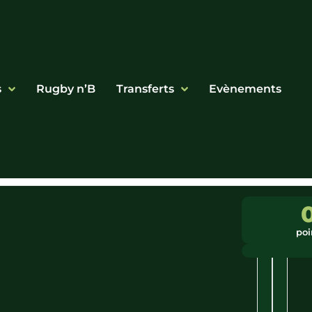
s
Rugby n’B
Transferts
Evènements
Ligue
Ville
:
:
poi
Occitanie
Muret