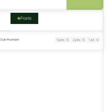
s
Points
 Club Muretain
5 pts : 0
2 pts : 0
1 pt : 0