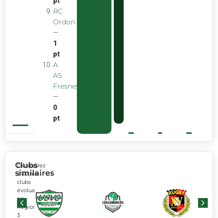
pt
RC
Ordon
—
1
pt
A
AS
Fresnes
—
0
pt
Clubs
Découvrez
similaires
d’autres
clubs
évoluant
en
Régionale
3