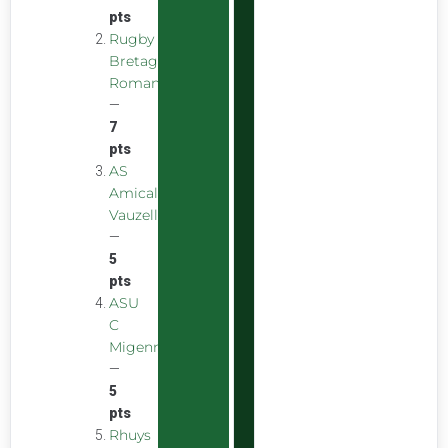
pts
Rugby
Bretagne
Romantique
—
7
pts
AS
Amicale
Vauzelles
—
5
pts
ASU
C
Migennes
—
5
pts
Rhuys