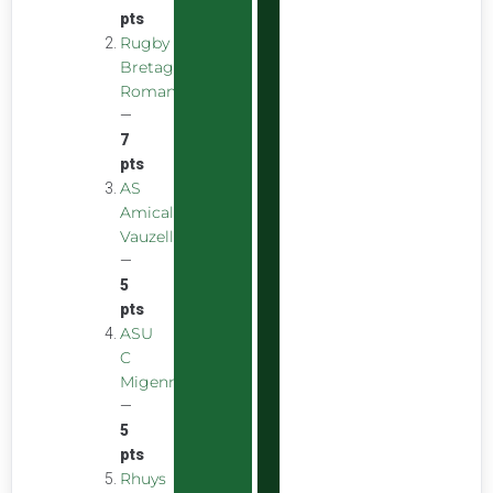
pts
Rugby
Bretagne
Romantique
—
7
pts
AS
Amicale
Vauzelles
—
5
pts
ASU
C
Migennes
—
5
pts
Rhuys