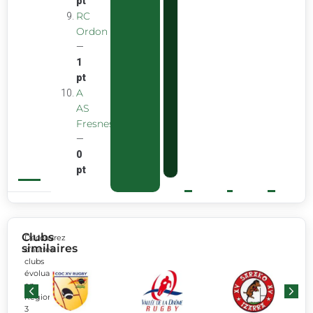
pt
RC
Ordon
—
1
pt
A
AS
Fresnes
—
0
pt
Clubs
Découvrez
similaires
d’autres
clubs
évoluant
en
Régionale
3