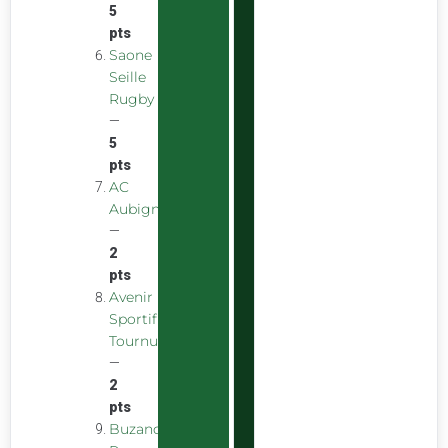
5
pts
Saone
Seille
Rugby
—
5
pts
AC
Aubigny
—
2
pts
Avenir
Sportif
Tournus
—
2
pts
Buzancais