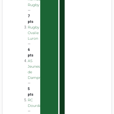
Rugby
—
7
pts
Rugby
Ovalie
Luron
—
6
pts
AS
Jeunes
de
Dampniat
—
5
pts
RC
Dourdan
—