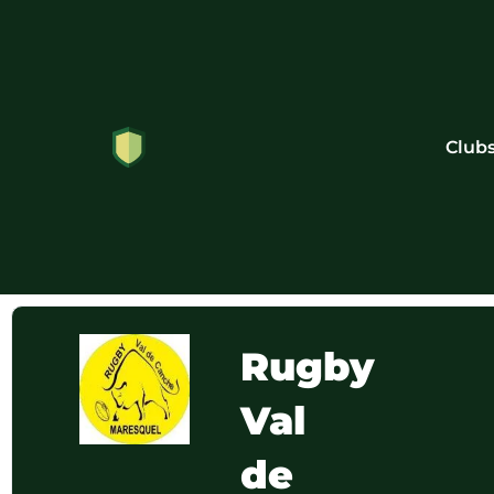
Club
Rugby
Val
de