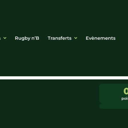
s
Rugby n’B
Transferts
Evènements
poi