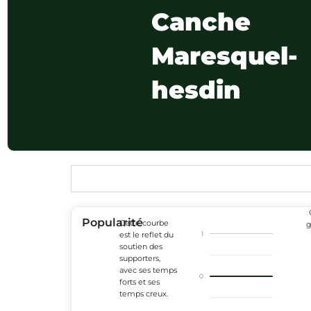
Canche
Maresquel-
hesdin
Popularité
Cette courbe
g
1
est le reflet du
soutien des
supporters,
avec ses temps
0
forts et ses
temps creux.