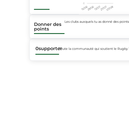
-1
15/06
29/06
13/07
27/07
07/08
Les clubs auxquels tu as donné des point
Donner des
points
0
supporter
Toute la communauté qui soutient le Rugby