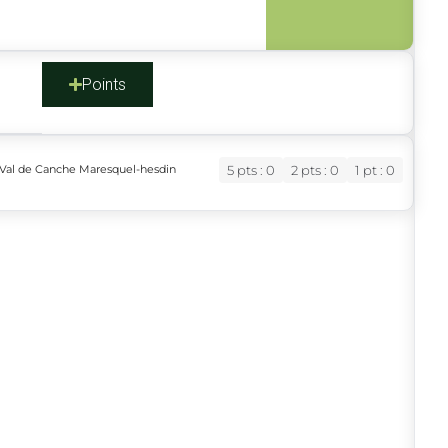
s
Points
 Val de Canche Maresquel-hesdin
5 pts : 0
2 pts : 0
1 pt : 0