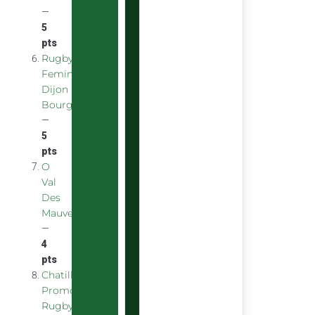
—
5
pts
Rugby
Feminin
Dijon
Bourgogne
—
5
pts
O
Val
Des
Mauves
—
4
pts
Chatillon
Promotion
Rugby