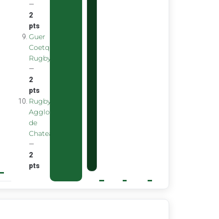
—
2
pts
Guer
Coetquidan
Rugby
—
2
pts
Rugby
Agglomeration
de
Chateaubourg
—
2
pts