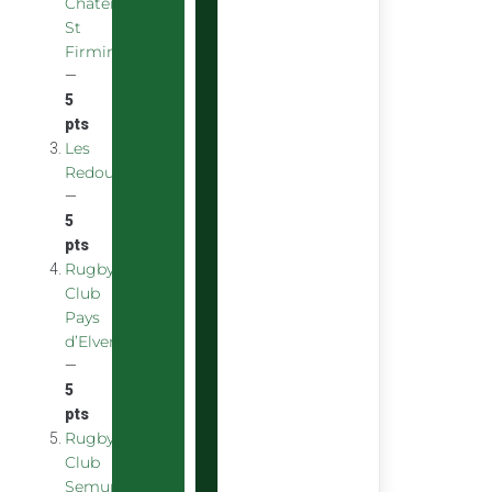
Chatenoy
St
Firmin
—
5
pts
Les
Redoubstables
—
5
pts
Rugby
Club
Pays
d’Elven
—
5
pts
Rugby
Club
Semurois