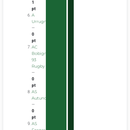
1
pt
A
Urrugnarrak
—
0
pt
AC
Bobigny
93
Rugby
—
0
pt
AS
Autunoise
—
0
pt
AS