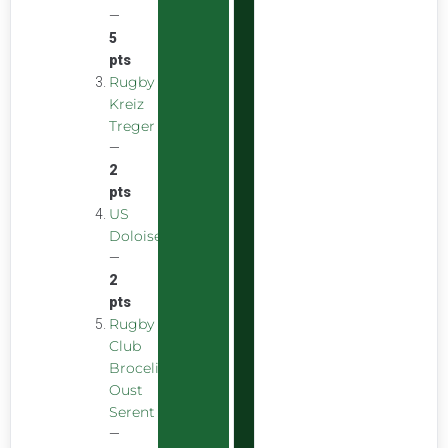
—
5
pts
Rugby
Kreiz
Treger
—
2
pts
US
Doloise
—
2
pts
Rugby
Club
Broceliande
Oust
Serent
—