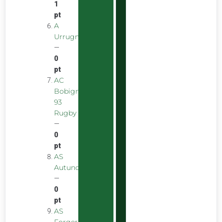
1
pt
A
Urrugnarrak
—
0
pt
AC
Bobigny
93
Rugby
—
0
pt
AS
Autunoise
—
0
pt
AS