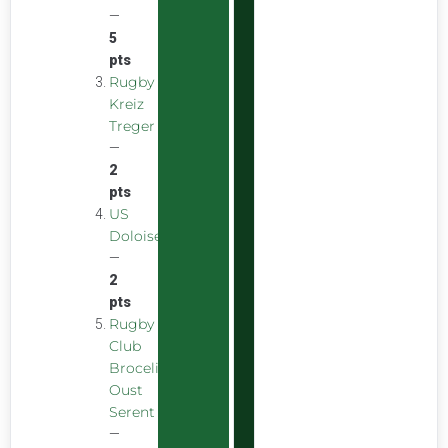
—
5
pts
Rugby
Kreiz
Treger
—
2
pts
US
Doloise
—
2
pts
Rugby
Club
Broceliande
Oust
Serent
—