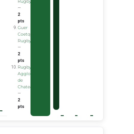
Rugby
—
2
pts
Guer
Coetquidan
Rugby
—
2
pts
Rugby
Agglomeration
de
Chateaubourg
—
2
pts