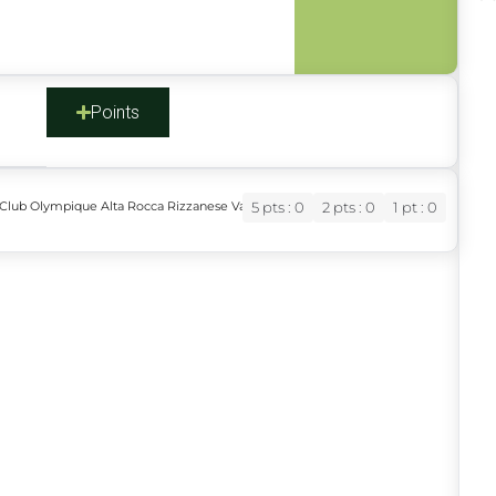
s
Points
Club Olympique Alta Rocca Rizzanese Valinco
5 pts : 0
2 pts : 0
1 pt : 0