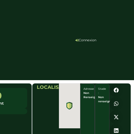
Connexion
LOCALISATION
Adresse:
Stade
0
Non
:
Renseigné
Non
renseigné
nt