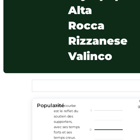
Alta
Rocca
Rizzanese
Valinco
Popularité
Cette courbe
g
1
est le reflet du
soutien des
supporters,
avec ses temps
0
forts et ses
temps creux.