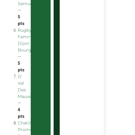
Semurois
—
5
pts
Rugby
Feminin
Dijon
Bourgogne
—
5
pts
O
Val
Des
Mauves
—
4
pts
Chatillon
Promotion