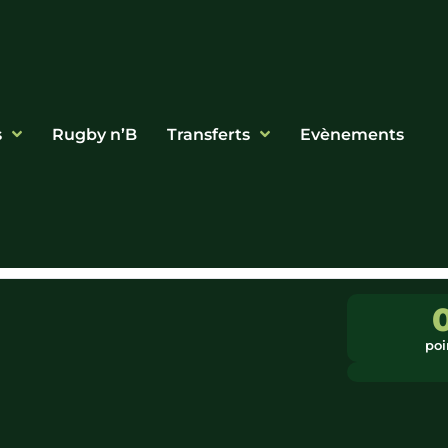
s
Rugby n’B
Transferts
Evènements
poi