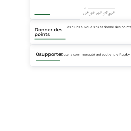
-1
15/06
29/06
13/07
27/07
07/08
Les clubs auxquels tu as donné des point
Donner des
points
0
supporter
Toute la communauté qui soutient le Rugby 