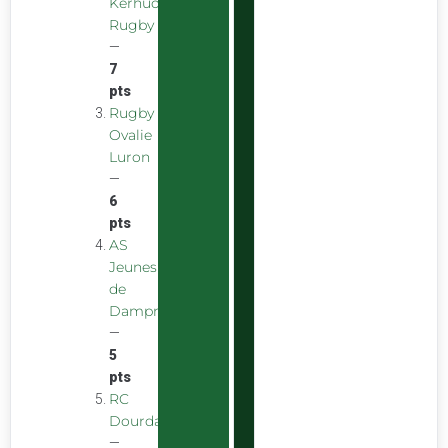
Kerhuon
Rugby
—
7
pts
Rugby
Ovalie
Luron
—
6
pts
AS
Jeunes
de
Dampniat
—
5
pts
RC
Dourdan
—