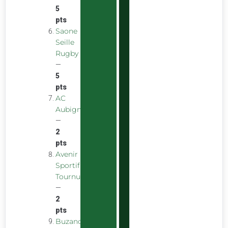
5
pts
Saone
Seille
Rugby
—
5
pts
AC
Aubigny
—
2
pts
Avenir
Sportif
Tournus
—
2
pts
Buzancais