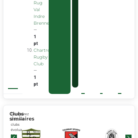
Rug
Val
Indre
Brenne
—
1
pt
Chartreuse
Rugby
Club
—
1
pt
Clubs
Découvrez
similaires
d’autres
clubs
évoluant
en